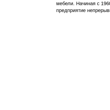
мебели. Начиная с 196
предприятие непрерыв
реконструкцию, осваи
производственные пло
Одновременно шло тех
перевооружение произ
внедрением нового
высокопроизводительн
оборудования, новых
технологических проце
осваивалась новая про
ОАО «Смоленскмебел
это современное
высокомеханизирован
предприятие. Работаю
автоматические и