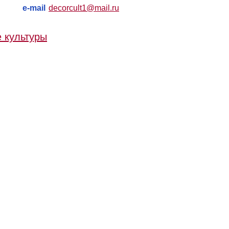
e-mail
decorcult1@mail.ru
 культуры