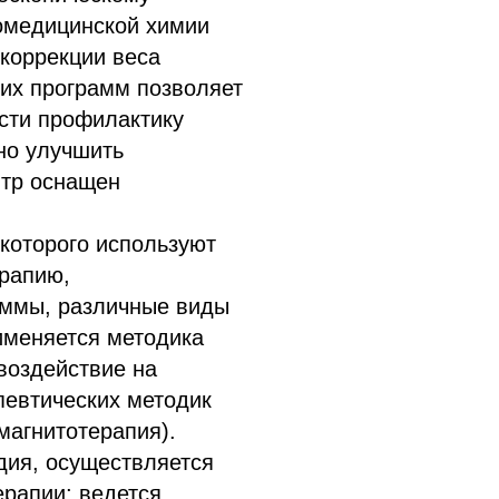
иомедицинской химии
коррекции веса
тих программ позволяет
ести профилактику
но улучшить
нтр оснащен
которого используют
рапию,
аммы, различные виды
именяется методика
воздействие на
певтических методик
магнитотерапия).
дия, осуществляется
рапии; ведется