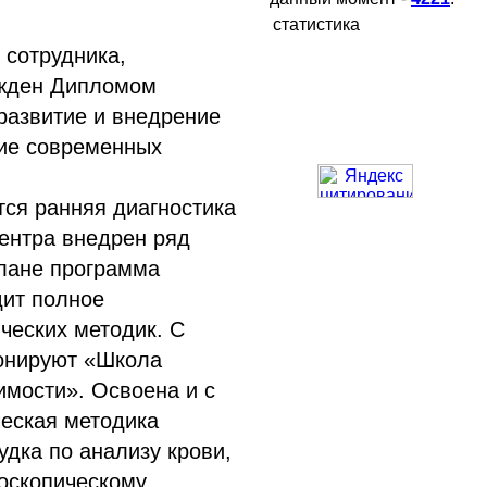
статистика
 сотрудника,
ражден Дипломом
развитие и внедрение
ие современных
ся ранняя диагностика
Центра внедрен ряд
плане программа
дит полное
ческих методик. С
онируют «Школа
имости». Освоена и с
ческая методика
удка по анализу крови,
оскопическому