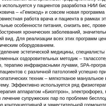
о используется у пациентов разработка НИИ б
ховича – «Гемокод» и совсем новая программа 
овместная работа врача и пациента в рамках э
ьные особенности питания, снизить вес, пров
бострения хронических заболеваний, значитель
й вид. Для реализации всех этих программ це
ическим оборудованием.
тделение эстетической медицины, специалисты 
еменных оздоровительных методик – талассоте
, терапию инфракрасными лучами, SPA-прогр
пациентов с различной патологией успешно пр
опатических техник – мягкотканое мануальное 
тему. Эффективно используется ряд физиотера
терапия аппаратом «Биоптрон», электрофорез, 
 лечение супружеских пар по проблеме беспло
р контрацептивной и заместительной гормоноте