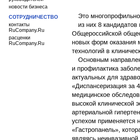
новости бизнеса
Это многопрофильное
СОТРУДНИЧЕСТВО
из них 8 кандидатов
контакты
RuCompany.Ru
Общероссийской общес
расценки
новых форм оказания 
RuCompany.Ru
технологий в клиничес
Основным направлен
и профилактика заболе
актуальных для здрав
«Диспансеризация за 4
медицинское обследов
высокой клинической 
артериальной гипертен
успехом применяется н
«Гастропанель», котор
являясь неинвазивной