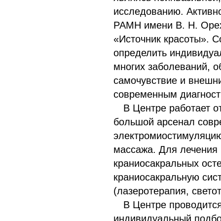
исследованию. Активн
РАМН имени В. Н. Оре
«Источник красоты». С
определить индивидуал
многих заболеваний, о
самочувствие и внешни
современным диагност
В Центре работает о
большой арсенал совр
электромиостимуляцию
массажа. Для лечения 
краниосакральных осте
краниосакральную сис
(лазеротерапия, свето
В Центре проводится
индивидуальный подбо