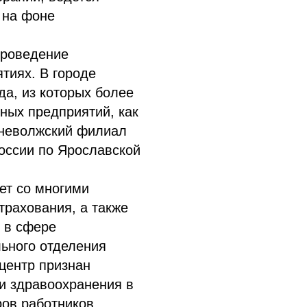
 на фоне
проведение
тиях. В городе
да, из которых более
пных предприятий, как
хневолжский филиал
оссии по Ярославской
ет со многими
рахования, а также
в в сфере
ьного отделения
центр признан
ти здравоохранения в
ров работников