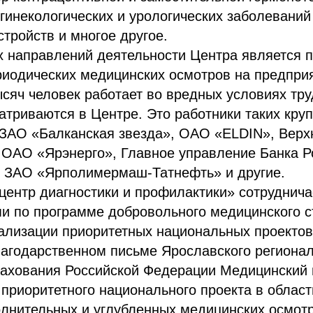
 гинекологических и урологических заболеваний
тройств и многое другое.
х направлений деятельности Центра является 
иодических медицинских осмотров на предприя
сяч человек работает во вредных условиях тру
атриваются в Центре. Это работники таких кру
ЗАО «Балканская звезда», ОАО «ELDIN», Вер
ОАО «Ярэнерго», Главное управление Банка Р
, ЗАО «Ярполимермаш-Татнефть» и другие.
ентр диагностики и профилактики» сотруднича
и по программе добровольного медицинского ст
еализации приоритетных национальных проекто
лагодарственном письме Ярославского регионал
рахования Российской Федерации Медицинский 
приоритетного национального проекта в облас
олнительных и углубленных медицинских осмот