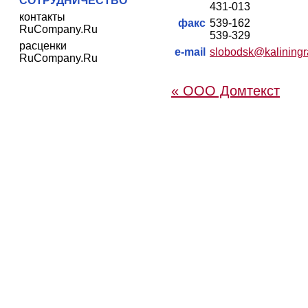
СОТРУДНИЧЕСТВО
431-013
контакты
факс
539-162
RuCompany.Ru
539-329
расценки
e-mail
slobodsk@kaliningr
RuCompany.Ru
« ООО Домтекст