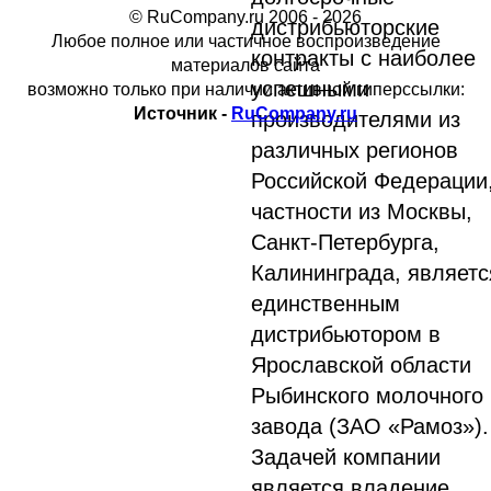
© RuCompany.ru 2006 - 2026
дистрибьюторские
Любое полное или частичное воспроизведение
контракты с наиболее
материалов сайта
успешными
возможно только при наличии активной гиперссылки:
Источник -
RuCompany.ru
производителями из
различных регионов
Российской Федерации,
частности из Москвы,
Санкт-Петербурга,
Калининграда, являетс
единственным
дистрибьютором в
Ярославской области
Рыбинского молочного
завода (ЗАО «Рамоз»).
Задачей компании
является владение