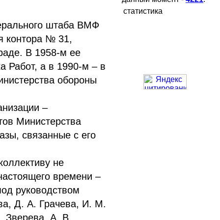
статистика
нерального штаба ВМФ
 контора № 31,
раде. В 1958-м ее
 Работ, а в 1990-м – в
инистерства обороны
анизации –
тов Министерства
азы, связанные с его
коллективу не
настоящего времени –
под руководством
, Д. А. Грачева, И. М.
. Зверева, А. В.