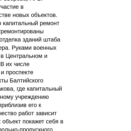
участие в
стве новых объектов.
о капитальный ремонт
отремонтированы
отделка зданий штаба
ера. Руками военных
 в Центральном и
 В их числе
 и проспекте
кты Балтийского
кова, где капитальный
ьному учреждению
риблизив его к
чество работ зависит
к объект покажет себя в
рольно-пропускного