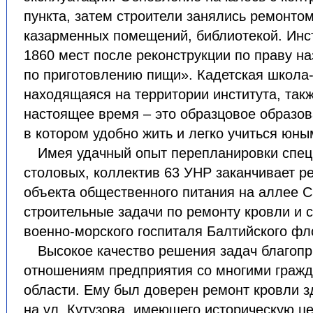
пункта, затем строители занялись ремонтом
казарменных помещений, библиотекой. Инст
1860 мест после реконструкции по праву н
по приготовлению пищи». Кадетская школа-
находящаяся на территории института, так
настоящее время – это образцовое образов
в котором удобно жить и легко учиться юны
Имея удачный опыт перепланировки спе
столовых, коллектив 63 УНР заканчивает р
объекта общественного питания на аллее 
строительные задачи по ремонту кровли и 
военно-морского госпиталя Балтийского фло
Высокое качество решения задач благопр
отношениям предприятия со многими гражд
области. Ему был доверен ремонт кровли з
на ул. Кутузова, имеющего историческую ц