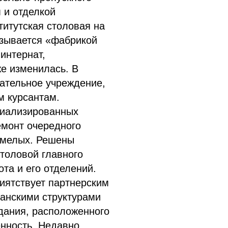
 и отделкой
итутская столовая на
азывается «фабрикой
интернат,
же изменилась. В
ательное учреждение,
м курсантам.
циализированных
емонт очередного
Смелых. Решены
столовой главного
та и его отделений.
иятствует партнерским
анскими структурами
дания, расположенного
енность. Недавно