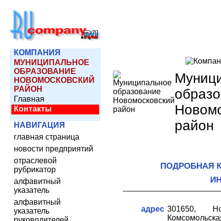
КОМПАНИЯ
МУНИЦИПАЛЬНОЕ
ОБРАЗОВАНИЕ
Муниц
НОВОМОСКОВСКИЙ
РАЙОН
образо
Главная
Новомо
Контакты
район
НАВИГАЦИЯ
главная страница
новости предприятий
отраслевой
ПОДРОБНАЯ 
рубрикатор
И
алфавитный
указатель
алфавитный
адрес
301650, Нов
указатель
Комсомольск
руководителей