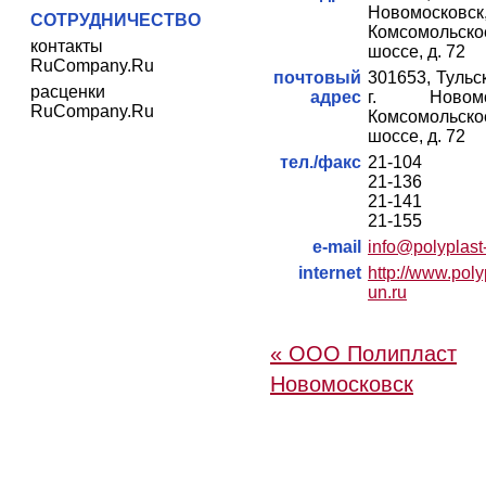
Новомосковск
СОТРУДНИЧЕСТВО
Комсомольско
контакты
шоссе, д. 72
RuCompany.Ru
почтовый
301653, Тульск
расценки
адрес
г. Новомос
RuCompany.Ru
Комсомольско
шоссе, д. 72
тел./факс
21-104
21-136
21-141
21-155
e-mail
info@polyplast
internet
http://www.poly
un.ru
« ООО Полипласт
Новомосковск