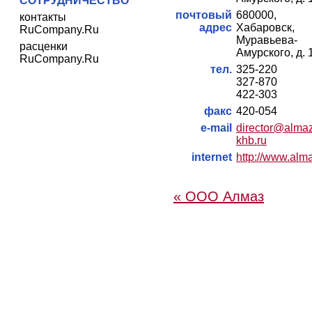
СОТРУДНИЧЕСТВО
почтовый
680000,
контакты
адрес
Хабаровск
RuCompany.Ru
Муравьева-
расценки
Амурского, д. 
RuCompany.Ru
тел.
325-220
327-870
422-303
факс
420-054
e-mail
director@alma
khb.ru
internet
http://www.alm
« ООО Алмаз