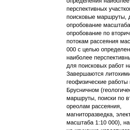
определения наиболее
перспективных участко
поисковые маршруты, 
опробование масштаба 
опробование по втори
потокам рассеяния мас
000 с целью определе
наиболее перспективны
для поисковых работ н
Завершаются литохими
геофизические работы 
Брусничном (геологиче
маршруты, поиски по 
ореолам рассеяния,
магниторазведка, элек
масштаба 1:10 000), н