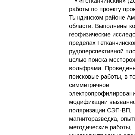
• «Гетканчинский» (2
работы по проекту про
Тындинском районе Ам
области. Выполнены к
геофизические исслед
пределах Гетканчинско
рудоперспективной пл
целью поиска месторо
вольфрама. Проведен
поисковые работы, в т
симметричное
электропрофилировани
модификации вызванн
поляризации СЭП-ВП,
магниторазведка, опыт
методические работы,