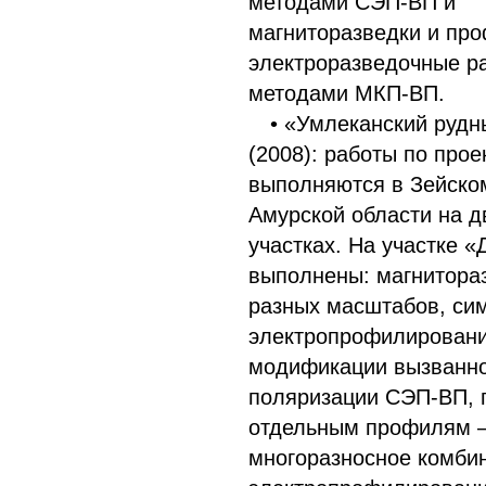
методами СЭП-ВП и
магниторазведки и пр
электроразведочные р
методами МКП-ВП.
• «Умлеканский рудн
(2008): работы по прое
выполняются в Зейско
Амурской области на д
участках. На участке 
выполнены: магнитора
разных масштабов, си
электропрофилировани
модификации вызванн
поляризации СЭП-ВП, 
отдельным профилям 
многоразносное комби