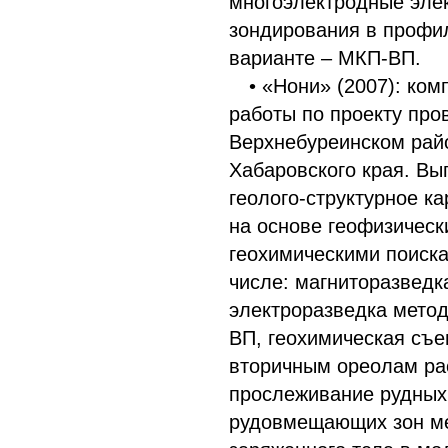
многоэлектродные эле
зондирования в профи
варианте – МКП-ВП.
• «Нони» (2007): ко
работы по проекту про
Верхнебуреинском рай
Хабаровского края. Вы
геолого-структурное к
на основе геофизическ
геохимическими поиска
числе: магниторазведк
электроразведка мето
ВП, геохимическая съе
вторичным ореолам ра
прослеживание рудных
рудовмещающих зон м