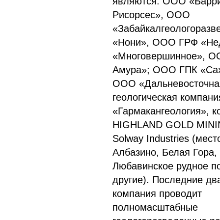
являются: ООО «Барр
Рисорсес», ООО
«Забайкалгеологоразв
«Нони», ООО ГРФ «Не
«Многовершинное», О
Амура»; ООО ГПК «Сах
ООО «Дальневосточна
геологическая компан
«Гармакангеология», к
HIGHLAND GOLD MININ
Solway Industries (мес
Албазино, Белая Гора,
Любавинское рудное п
другие). Последние дв
компания проводит
полномасштабные