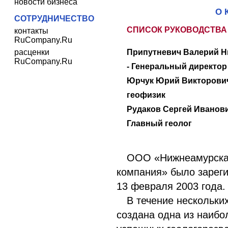
новости бизнеса
О 
СОТРУДНИЧЕСТВО
СПИСОК РУКОВОДСТВА
контакты
RuCompany.Ru
расценки
Припутневич Валерий Н
RuCompany.Ru
- Генеральный директор
Юрчук Юрий Викторович
геофизик
Рудаков Сергей Иванови
Главный геолог
ООО «Нижнеамурска
компания» было зарег
13 февраля 2003 года.
В течение нескольки
создана одна из наибо