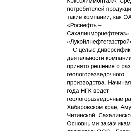
Коксохиммонтаж». Сре
потребителей продукц
такие компании, как О
«Роснефть –
Сахалинморнефтегаз»
«Лукойлнефтегазстрой
С целью диверсифик
деятельности компани
принято решение о раз
геологоразведочного
производства. Начиная
года НГК ведет
геологоразведочные р
Хабаровском крае, Аму
Читинской, Сахалинско
Основными заказчикам