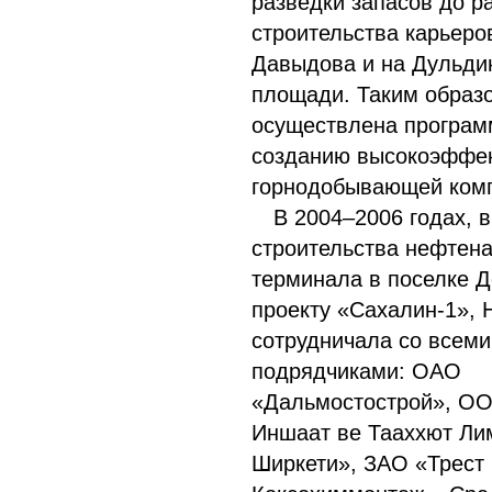
разведки запасов до р
строительства карьеро
Давыдова и на Дульди
площади. Таким образ
осуществлена програм
созданию высокоэффе
горнодобывающей ком
В 2004–2006 годах, 
строительства нефтен
терминала в поселке Д
проекту «Сахалин-1», 
сотрудничала со всеми
подрядчиками: ОАО
«Дальмостострой», О
Иншаат ве Тааххют Ли
Ширкети», ЗАО «Трест