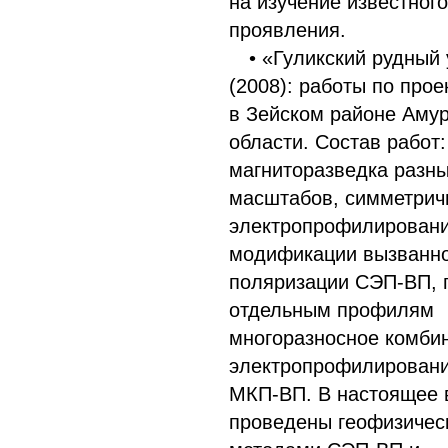
на изучение известного
проявления.
• «Гуликский рудный
(2008): работы по прое
в Зейском районе Аму
области. Состав работ:
магниторазведка разн
масштабов, симметрич
электропрофилировани
модификации вызванн
поляризации СЭП-ВП, 
отдельным профилям
многоразносное комби
электропрофилирован
МКП-ВП. В настоящее 
проведены геофизичес