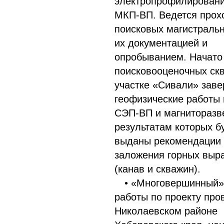
электропрофилирован
МКП-ВП. Ведется прох
поисковых магистральн
их документацией и
опробыванием. Начато
поисковооценочных ск
участке «Сивали» зав
геофизические работы
СЭП-ВП и магниторазве
результатам которых б
выданы рекомендации
заложения горных выр
(канав и скважин).
• «Многовершинный» 
работы по проекту про
Николаевском районе