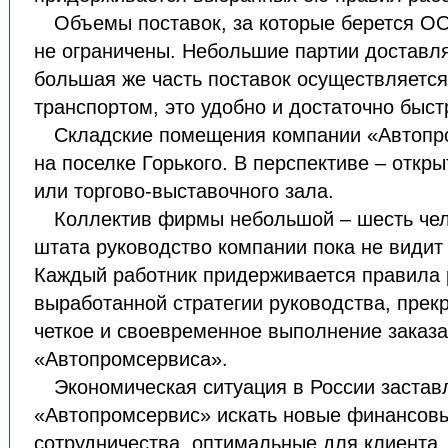
Объемы поставок, за которые берется О
не ограничены. Небольшие партии доставл
большая же часть поставок осуществляетс
транспортом, это удобно и достаточно быст
Складские помещения компании «Автопр
на поселке Горького. В перспективе – откр
или торгово-выставочного зала.
Коллектив фирмы небольшой – шесть чел
штата руководство компании пока не видит
Каждый работник придерживается правила 
выработанной стратегии руководства, прек
четкое и своевременное выполнение заказа
«Автопромсервиса».
Экономическая ситуация в России заста
«Автопромсервис» искать новые финансов
сотрудничества, оптимальные для клиента,