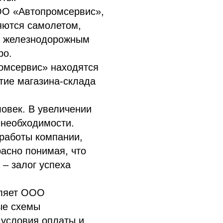
ОО «Автопромсервис»,
яются самолетом,
я железнодорожным
ро.
омсервис» находятся
ытие магазина-склада
овек. В увеличении
 необходимости.
работы компании,
расно понимая, что
 – залог успеха
вляет ООО
ые схемы
 условия оплаты и