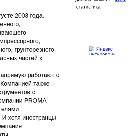
статистика
усте 2003 года.
енного,
ывающего,
омпрессорного,
ного, грунторезного
асных частей к
апрямую работают с
 Компанией также
струментов с
компании PROMA
телями
 И хотя иностранцы
омпания
оты.