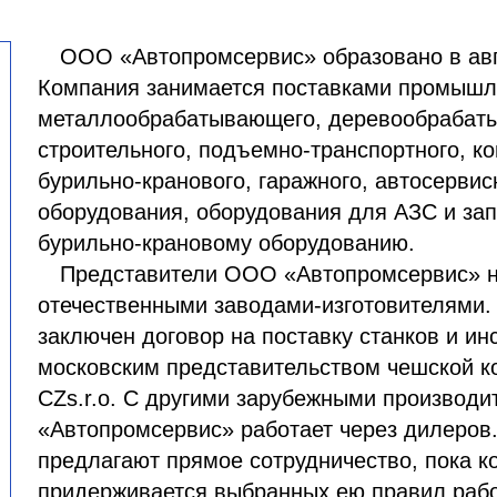
ООО «Автопромсервис» образовано в авг
Компания занимается поставками промышл
металлообрабатывающего, деревообрабат
строительного, подъемно-транспортного, к
бурильно-кранового, гаражного, автосервис
оборудования, оборудования для АЗС и зап
бурильно-крановому оборудованию.
Представители ООО «Автопромсервис» н
отечественными заводами-изготовителями.
заключен договор на поставку станков и ин
московским представительством чешской 
CZs.r.o. С другими зарубежными производи
«Автопромсервис» работает через дилеров.
предлагают прямое сотрудничество, пока к
придерживается выбранных ею правил раб