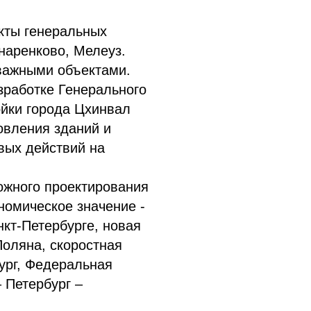
кты генеральных
наренково, Мелеуз.
-важными объектами.
зработке Генерального
ойки города Цхинвал
овления зданий и
вых действий на
ожного проектирования
номическое значение -
кт-Петербурге, новая
Поляна, скоростная
ург, Федеральная
 Петербург –