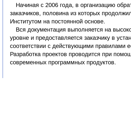
Начиная с 2006 года, в организацию обра
заказчиков, половина из которых продолжи
Институтом на постоянной основе.
Вся документация выполняется на высок
уровне и предоставляется заказчику в уста
соответствии с действующими правилами 
Разработка проектов проводится при помо
современных программных продуктов.
© RuCompany.ru 2006 - 2026
бое полное или частичное воспроизведение материалов са
только при наличии активной гиперссылки:
Источник -
RuC