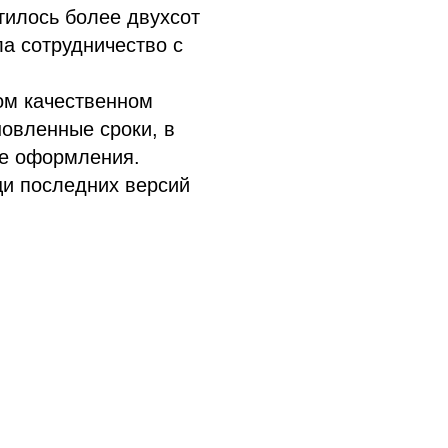
тилось более двухсот
ла сотрудничество с
ом качественном
новленные сроки, в
ее оформления.
щи последних версий
йта
ompany.ru