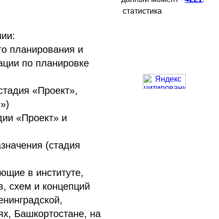
статистика
ии:
го планирования и
ации по планировке
стадия «Проект»,
»)
дии «Проект» и
азначения (стадия
ющие в институте,
, схем и концепций
енинградской,
ях, Башкортостане, на