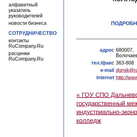
алфавитный
указатель
руководителей
новости бизнеса
ПОДРОБН
СОТРУДНИЧЕСТВО
контакты
RuCompany.Ru
адрес
680007
расценки
Волочаевс
RuCompany.Ru
тел./факс
363-808
e-mail
dgmik@ra
internet
http://ww
« ГОУ СПО Дальнев
государственный ме
индустриально-экон
колледж