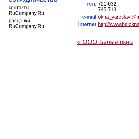
СОТРУДНИЧЕСТВО
тел.
721-032
контакты
745-713
RuCompany.Ru
e-mail
okna_yaroslavl@m
расценки
internet
http://www.belokn
RuCompany.Ru
« ООО Белые окна