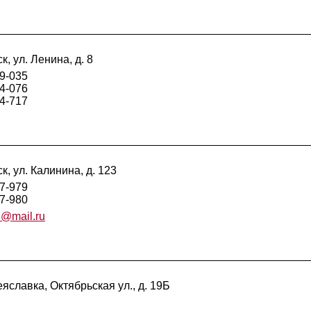
, ул. Ленина, д. 8
19-035
94-076
94-717
, ул. Калинина, д. 123
17-979
17-980
n@mail.ru
яславка, Октябрьская ул., д. 19Б