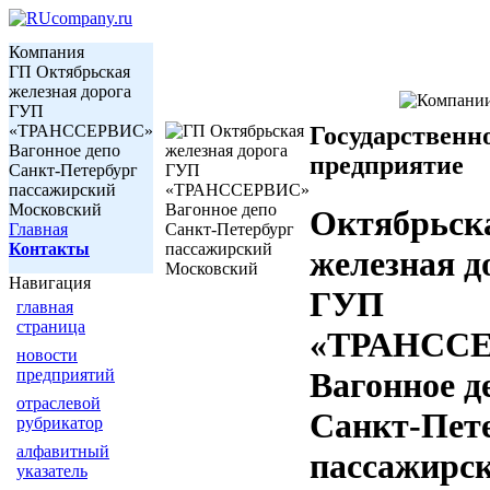
Компания
ГП Октябрьская
железная дорога
ГУП
«ТРАНССЕРВИС»
Государственн
Вагонное депо
предприятие
Санкт-Петербург
пассажирский
Московский
Октябрьск
Главная
Контакты
железная д
Навигация
ГУП
главная
страница
«ТРАНСС
новости
предприятий
Вагонное д
отраслевой
Санкт-Пет
рубрикатор
алфавитный
пассажирс
указатель