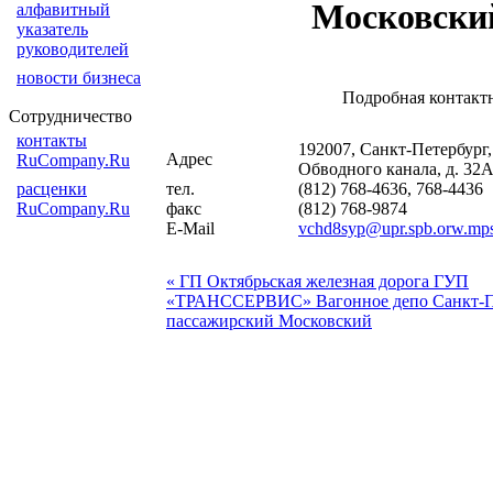
Московски
алфавитный
указатель
руководителей
новости бизнеса
Подробная контакт
Сотрудничество
контакты
192007, Санкт-Петербург,
Адрес
RuCompany.Ru
Обводного канала, д. 32
расценки
тел.
(812) 768-4636, 768-4436
RuCompany.Ru
факс
(812) 768-9874
E-Mail
vchd8syp@upr.spb.orw.mp
« ГП Октябрьская железная дорога ГУП
«ТРАНССЕРВИС» Вагонное депо Санкт-П
пассажирский Московский