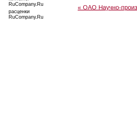
RuCompany.Ru
« ОАО Научно-прои
расценки
RuCompany.Ru